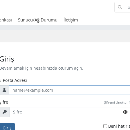
Bankası
Sunucu/Ağ Durumu
İletişim
Giriş
Devamlamak için hesabınızda oturum açın.
E-Posta Adresi
Şifre
Şifremi Unuttum
Beni hatırl
Giriş