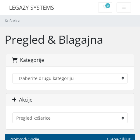
0
LEGAZY SYSTEMS
Košarica
Košarica
Pregled & Blagajna
Kategorije
Akcije
Proizvod/Opcije
Cijena/Ciklus