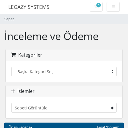
0
LEGAZY SYSTEMS
Sepet
Sepet
İnceleme ve Ödeme
Kategoriler
İşlemler
Ürün/Seçenek
Fiyat/Dönem