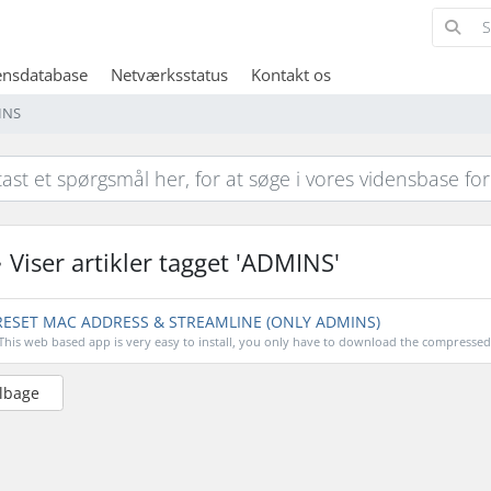
ensdatabase
Netværksstatus
Kontakt os
MINS
Viser artikler tagget 'ADMINS'
ESET MAC ADDRESS & STREAMLINE (ONLY ADMINS)
This web based app is very easy to install, you only have to download the compressed fi
ilbage