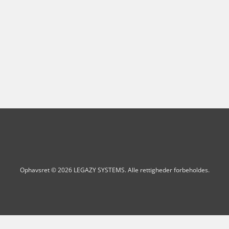
Ophavsret © 2026 LEGAZY SYSTEMS. Alle rettigheder forbeholdes.