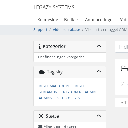
LEGAZY SYSTEMS
Kundeside
Butik
Annonceringer
Vid
Support
Vidensdatabase
Viser artikler tagget AD
Kategorier
Der findes ingen kategorier
Tag sky
R
RESET MAC ADDRESS
RESET
STREAMLINE
ONLY ADMINS
ADMIN
ADMINS
RESET TOOL
RESET
« T
Støtte
Mine support sager