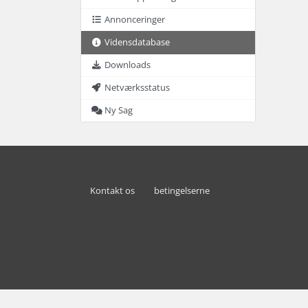
Annonceringer
Vidensdatabase
Downloads
Netværksstatus
Ny Sag
Kontakt os
betingelserne