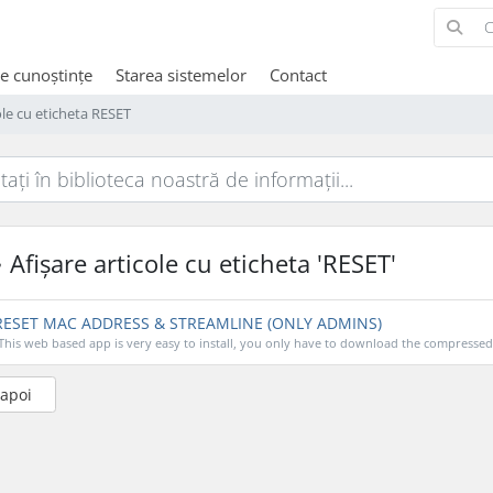
de cunoștințe
Starea sistemelor
Contact
ole cu eticheta RESET
Afișare articole cu eticheta 'RESET'
ESET MAC ADDRESS & STREAMLINE (ONLY ADMINS)
This web based app is very easy to install, you only have to download the compressed fi
napoi