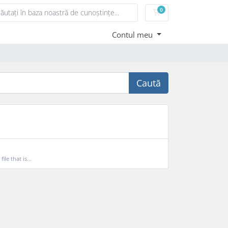
0
Coș de cumpărături
Contul meu
Caută
le that is...