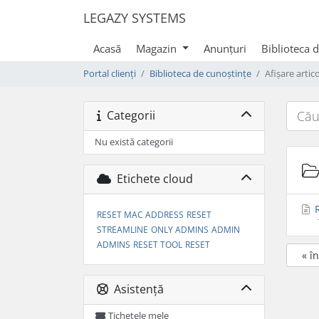
LEGAZY SYSTEMS
Acasă
Magazin
Anunțuri
Biblioteca 
Portal clienți
Biblioteca de cunoștințe
Afișare artic
Categorii
Nu există categorii
Etichete cloud
R
RESET MAC ADDRESS
RESET
STREAMLINE
ONLY ADMINS
ADMIN
ADMINS
RESET TOOL
RESET
« î
Asistență
Tichetele mele