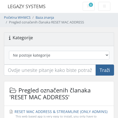
0
LEGAZY SYSTEMS
Košarica
Početna WHMCS
Baza znanja
Pregled označenih članaka RESET MAC ADDRESS
Kategorije
Traži
Pregled označenih članaka
'RESET MAC ADDRESS'
RESET MAC ADDRESS & STREAMLINE (ONLY ADMINS)
This web based app is very easy to install, you only have to