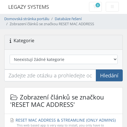
0
LEGAZY SYSTEMS
Nákupní Košík
Domovská stránka portálu
Databáze řešení
Zobrazení článků se značkou RESET MAC ADDRESS
Kategorie
Hledání
Zobrazení článků se značkou
'RESET MAC ADDRESS'
RESET MAC ADDRESS & STREAMLINE (ONLY ADMINS)
This web based app is very easy to install, you only have to