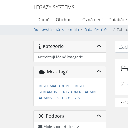
LEGAZY SYSTEMS
Domů
Obchod
Oznámení
Databáze 
Domovská stránka portálu
Databáze řešení
Zobraz
Kategorie
Neexistují žádné kategorie
Mrak tagů
R
RESET MAC ADDRESS
RESET
STREAMLINE
ONLY ADMINS
ADMIN
ADMINS
RESET TOOL
RESET
<< 
Podpora
Moje support tickety