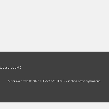
žeb a produktů
Autorská práva © 2026 LEGAZY SYSTEMS. Všechna práva vyhrazena.