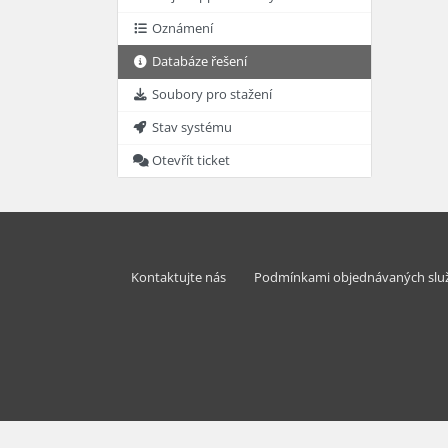
Oznámení
Databáze řešení
Soubory pro stažení
Stav systému
Otevřít ticket
Kontaktujte nás
Podmínkami objednávaných slu